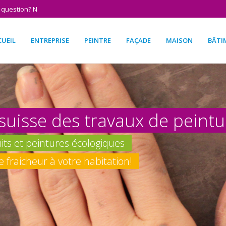
 question? N
CUEIL
ENTREPRISE
PEINTRE
FAÇADE
MAISON
BÂTI
 suisse des travaux de peintu
ts et peintures écologiques
fraicheur à votre habitation!