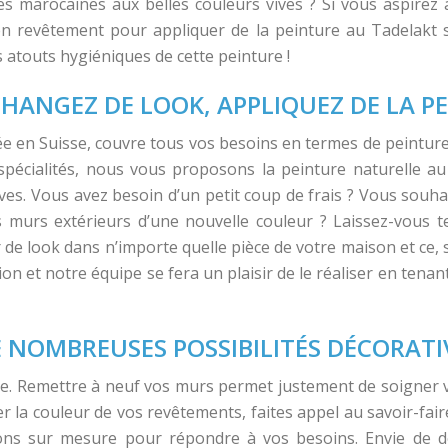
es marocaines aux belles couleurs vives ? Si vous aspirez 
en revêtement pour appliquer de la peinture au Tadelakt 
s atouts hygiéniques de cette peinture !
CHANGEZ DE LOOK, APPLIQUEZ DE LA P
sée en Suisse, couvre tous vos besoins en termes de peinture
spécialités, nous vous proposons la peinture naturelle a
es. Vous avez besoin d’un petit coup de frais ? Vous souh
s murs extérieurs d’une nouvelle couleur ? Laissez-vous t
de look dans n’importe quelle pièce de votre maison et ce, 
ion et notre équipe se fera un plaisir de le réaliser en tena
E NOMBREUSES POSSIBILITÉS DÉCORATI
. Remettre à neuf vos murs permet justement de soigner vo
la couleur de vos revêtements, faites appel au savoir-faire
ns sur mesure pour répondre à vos besoins. Envie de dé