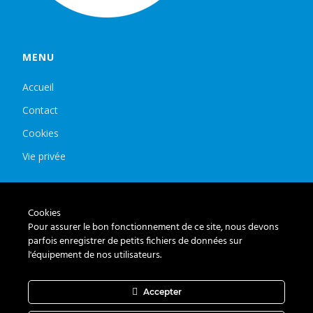
MENU
Accueil
Contact
Cookies
Vie privée
ADRESSE
Cookies
Pour assurer le bon fonctionnement de ce site, nous devons
Le Roi de la Peinture
parfois enregistrer de petits fichiers de données sur
Chemin des Lentillières 18 box D14
l'équipement de nos utilisateurs.
1023 Crissier
+41 21 588 13 16
Accepter